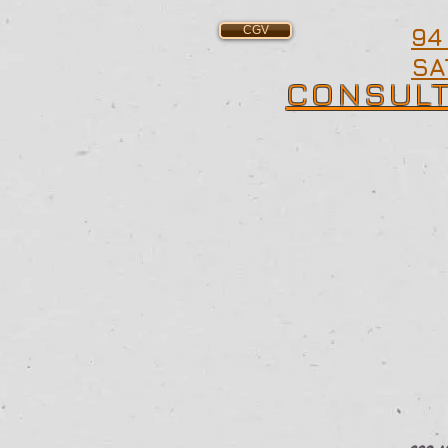
94
CGV
SA
CONSULT